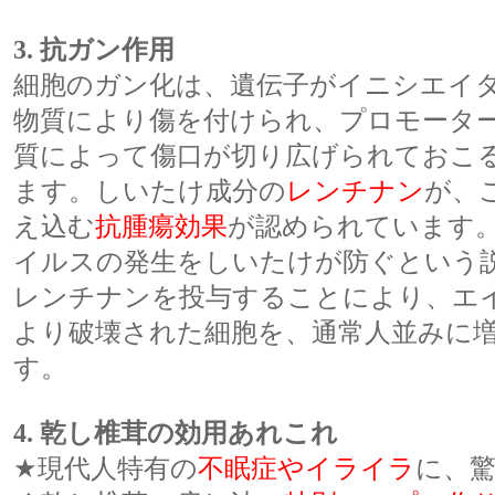
3. 抗ガン作用
細胞のガン化は、遺伝子がイニシエイ
物質により傷を付けられ、プロモータ
質によって傷口が切り広げられておこ
ます。しいたけ成分の
レンチナン
が、
え込む
抗腫瘍効果
が認められています
イルスの発生をしいたけが防ぐという
レンチナンを投与することにより、エ
より破壊された細胞を、通常人並みに
す。
4. 乾し椎茸の効用あれこれ
★現代人特有の
不眠症やイライラ
に、