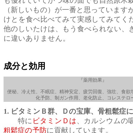
も優れていてかつ味の面でも自然原木
（新しいもの）が一番と思っています
けとを食べ比べてみて実感してみてく
他のしいたけは、もう食べられない、
に違いありません。
成分と効用
『薬用効果』
便秘、冷え性、不眠症、精神安定、疲労回復、強壮、食欲
化予防、制ガン作用、老化防止、コレステロ
1. ビタミンＢ群、Ｄの宝庫、骨粗鬆症
特に
ビタミンＤは
、カルシウムの
粗鬆症の予防
に貢献しています。