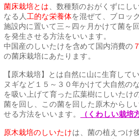
菌床栽培とは
、数種類のおがくずにし
なる人
工的な栄養体
を混ぜて、ブロッ
施設内に置いて三～四ヶ月かけて菌を
を発生させる方法をいいます。
中国産のしいたけを含めて国内消費の
の菌床栽培にあたります。
【原木栽培】とは自然に山に生育して
ヌギなど１５～３０年かけて大自然の
を吸い上げて育った広葉樹にしいたけ
菌を回し、この菌を回した原木からし
せる方法をいいます。
（くわしい栽培
原木栽培のしいたけ
は、菌の植えつけ