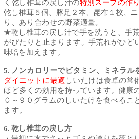
く乾し椎茸の戻し汁の
特別スープの作
乾し椎茸５個、豚足２本、昆布１枚、
り、あり合わせの野菜適量。
★乾し椎茸の戻し汁で手を洗うと、手
がぴたりと止まります。手荒れがひど
味噌を加えます。
5. ノンカロリーでビタミン、ミネラル
ダイエットに最適
しいたけは食卓の常
ほど多くの効用を持っています。健康
０～９０グラムのしいたけを食べるこ
ます。
6. 乾し椎茸の戻し方
・最初に水でさっとゴミや誇りを落と