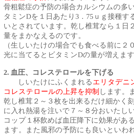
骨粗鬆症の予防の場合カルシウムの多
タミンDを１日あたり3．75ｕｇ接種す
いとされています。乾し椎茸なら１日
量をまかなえるのです。
（生しいたけの場合でも食べる前に２
光に当てるとビタミンDの量が増えま
2. 血圧、コレステロールを下げる
しいたけにふくまれる
エリタデニ
コレステロールの上昇を抑制
します。
乾し椎茸２～３枚を出来るだけ細かく
に入れ熱湯を注いで７～８分おいたし
コップ１杯飲めば血圧降下に効果があ
ます。また風邪の予防にも良いといわ